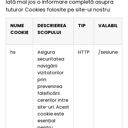
Iată mai jos o informare completă asupra
tuturor Cookies folosite pe site-ul nostru:
NUME
DESCRIEREA
TIP
VALABIL
COOKIE
SCOPULUI
hs
Asigura
HTTP
/sesiune
securitatea
navigării
vizitatorilor
prin
prevenirea
falsificării
cererilor intre
site-uri. Acest
cookie este
esențial
pentru