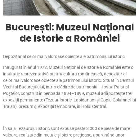
București: Muzeul Național
de Istorie a României
Depozitar al celor mai valoroase obiecte ale patrimoniului istoric
Inaugurat în anul 1972, Muzeul Național de Istorie a României este o
instituție reprezentativă pentru cultura românească, depozitar al
celor mai valoroase obiecte ale patrimoniului istoric. Situat în Centrul
Vechi al Bucureștiului, într-o clădire de patrimoniu – fostul Palat al
Poștelor, construit în perioada 1894–1899, muzeul adăpostește trei
expoziții permanente (Tezaur Istoric, Lapidarium și Copia Columnei lui
Traian), precum și expoziții temporare, în Holul Central.
În sala Tezaurului Istoric sunt expuse peste 3 000 de piese de mare
valoare, realizate din metale și pietre prețioase, aparținând unor