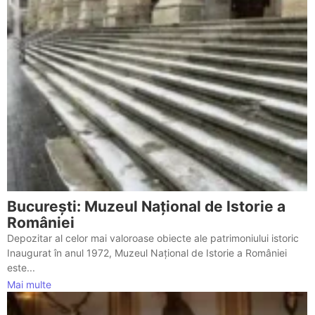
București: Muzeul Național de Istorie a
României
Depozitar al celor mai valoroase obiecte ale patrimoniului istoric
Inaugurat în anul 1972, Muzeul Național de Istorie a României
este...
Mai multe