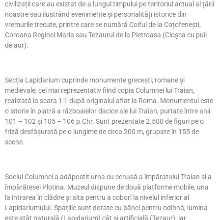
civilizații care au existat de-a lungul timpului pe teritoriul actual al țării
noastre sau ilustrând evenimente și personalități istorice din
vremurile trecute, printre care se numără Coiful de la Coțofenești,
Coroana Reginei Maria sau Tezaurul de la Pietroasa (Cloșca cu puii
de aur).
Secția Lapidarium cuprinde monumente grecești, romane și
medievale, cel mai reprezentativ fiind copia Columnei lui Traian,
realizată la scara 1:1 după originalul aflat la Roma. Monumentul este
o istorie în piatră a războaielor dacice ale lui Traian, purtate între anii
101 – 102 și 105 – 106 p.Chr. Sunt prezentate 2.500 de figuri pe o
friză desfășurată pe o lungime de circa 200 m, grupate în 155 de
scene.
Soclul Columnei a adăpostit urna cu cenușă a împăratului Traian și a
împărătesei Plotina. Muzeul dispune de două platforme mobile, una
la intrarea în clădire și alta pentru a coborî la nivelul inferior al
Lapidariumului. Spațiile sunt dotate cu bănci pentru odihnă, lumina
este atât naturală (Lapidarium) cât și artificială (Tezaur), iar